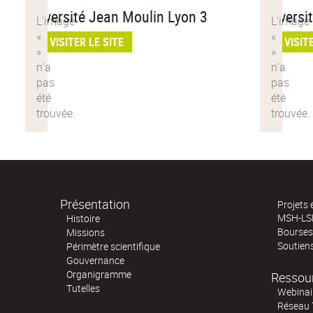
Université Jean Moulin Lyon 3
Universi
VISITER LE SITE
VISIT
Présentation
Projets
MSH-LS
Histoire
Bourses 
Missions
Soutien
Périmètre scientifique
Gouvernance
Organigramme
Ressou
Tutelles
Webinai
Réseau 