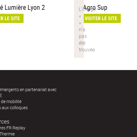
té Lumière Lyon 2
VetAgro Sup
ER LE SITE
VISITER LE SITE
 émergents en partenariat avec
E
de mobilité
s aux colloques
rces
res FR Replay
Thermie