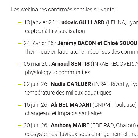
Les webinaires confirmés sont les suivants :
13 janvier 26 :
Ludovic GUILLARD
(LEHNA, Lyon)
capteur à la visualisation
24 février 26 :
Jérémy BACON et Chloé SOUQU
thermique en laboratoire : réponses des comm
05 mai 26 :
Arnaud SENTIS
(INRAE RECOVER, Aix
physiology to communities
02 juin 26 :
Nadia CARLUER
(INRAE RiverLy, Lyo
température des milieux aquatiques
16 juin 26 :
Ali BEL MADANI
(CNRM, Toulouse) -
changeant et impacts sanitaires
30 juin 26 :
Anthony MAIRE
(EDF R&D, Chatou) 
écosystèmes fluviaux sous changement climatiqu