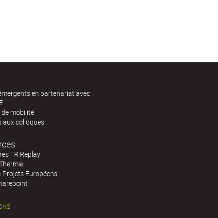
 émergents en partenariat avec
E
de mobilité
s aux colloques
rces
res FR Replay
Thermie
à Projets Européens
harepoint
ONS