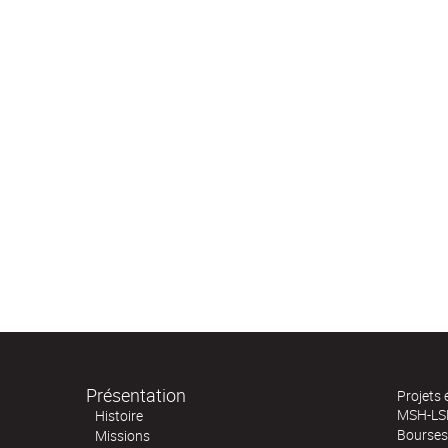
Présentation
Projets
MSH-LS
Histoire
Bourses 
Missions