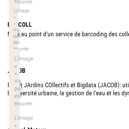
BARCOLL
Mise au point d’un service de barcoding des coll
JACOB
Projet JArdins COllectifs et Bigdata (JACOB): ut
biodiversité urbaine, la gestion de l’eau et les d